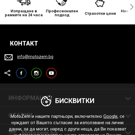
Изпращане в
Професионален
Ние се
Страхотни цени
рамките на 24 часа
подход
КОНТАКТ
info@motozem.bg
Facebook
Instagram
YouTube
ИНФОРМАЦИЯ
БИСКВИТКИ
СТАТИИ
MotoZem и нашите партньори, включително
Google
, се
нуждаят от Вашето съгласие за използване на лични
данни, за да могат, наред с други неща, да Ви показват
Motozem.bg