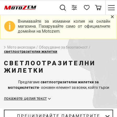
Внимавайте за измамни копия на онлайн
магазина. Пазарувайте само от официалните
домейни на Motozem.
Мото аксесоари
/
Оборудване за безопасност
/
светлоотразителни жилетки
СВЕТЛООТРАЗИТЕЛНИ
ЖИЛЕТКИ
Предлагаме
светлоотразителни жилетки за
мотоциклетисти
- основен елемент за всеки, който търси
комбинация от безопасност и видимост на пътя. В нашата
покажете целия текст
категория ще намерите богат избор от светлоотразителни
жилетки, които са не само практични, но и отговарят на най-
високите стандарти за безопасност и комфорт.
ПРЕЦИЗИРАЙТЕ ПАРАМЕТРИТЕ