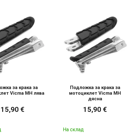
жка за крака за
Подложка за крака за
лет Vicma MH лява
мотоциклет Vicma MH
дясна
15,90 €
15,90 €
д
На склад