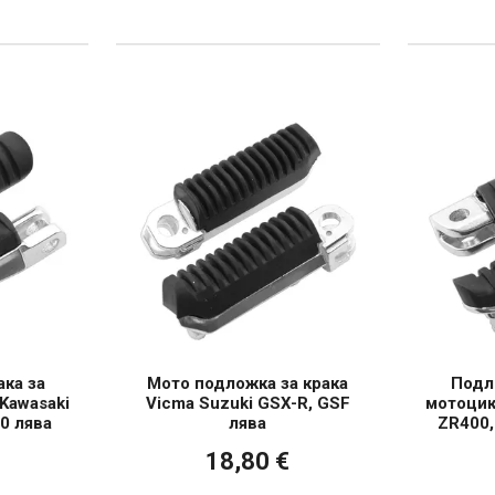
ака за
Мото подложка за крака
Подло
Kawasaki
Vicma Suzuki GSX-R, GSF
мотоцик
0 лява
лява
ZR400,
18,80 €