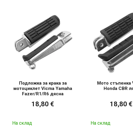
Подложка за крака за
Мото стъпенка 
мотоциклет Vicma Yamaha
Honda CBR л
Fazer/R1/R6 дясна
18,80 €
18,80 €
На склад
На склад