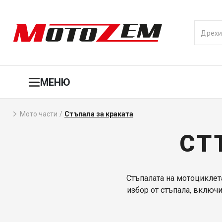
МЕНЮ
Мото части
/
Стъпала за краката
СТ
Стъпалата на мотоциклет
избор от стъпала, включ
стабилност. За други