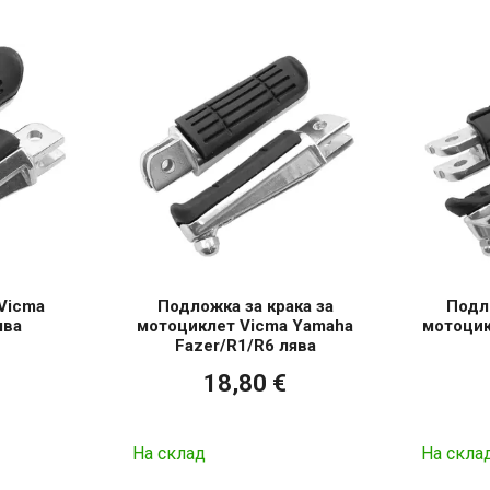
Vicma
Подложка за крака за
Подло
ява
мотоциклет Vicma Yamaha
мотоцик
Fazer/R1/R6 лява
18,80 €
На склад
На скла