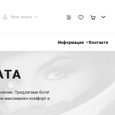
Моят акаунт
Информация
Контакти
АТА
вление. Предлагаме богат
рим максимален комфорт и
згледате
кормилото на