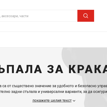
ЪПАЛА ЗА КРАК
а са от съществено значение за удобното и безопасно упра
ително задни стъпала и универсални варианти, за да осигу
 важни компоненти на мотоциклета ви препоръчваме да ра
покажете целия текст
мотоциклета
.