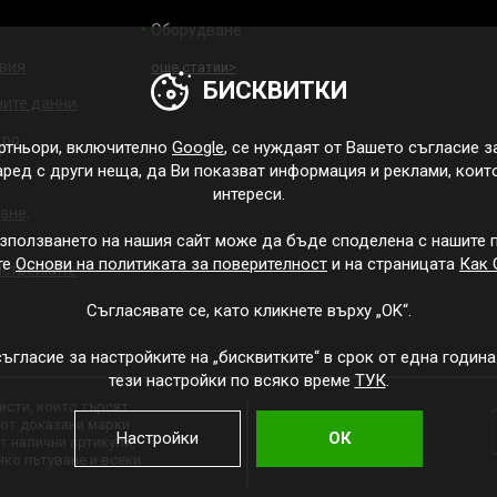
Оборудване
овия
още статии>
БИСКВИТКИ
ните данни
дро
ртньори, включително
Google
, се нуждаят от Вашето съгласие з
наред с други неща, да Ви показват информация и реклами, коит
интереси.
ане,
зползването на нашия сайт може да бъде споделена с нашите п
те
Основи на политиката за поверителност
и на страницата
Как 
астройките
Съгласявате се, като кликнете върху „OK“.
гласие за настройките на „бисквитките“ в срок от една годин
тези настройки по всяко време
ТУК
.
исти, които търсят
 от доказани марки
Настройки
ОК
от налични артикули,
яко пътуване и всеки