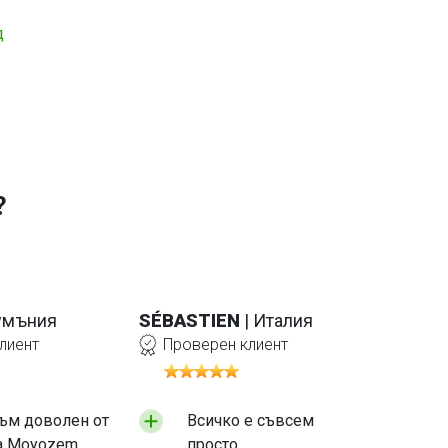
д
?
Румъния
SÉBASTIEN
| Италия
лиент
Проверен клиент
ъм доволен от
Всичко е съвсем
а Moyozem.
просто.