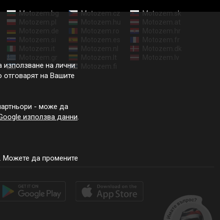
Motozem.bg
Motozem.cz
Motozem.sk
Motozem.pl
Motozem.hu
Motozem.at
Motozem.de
Motozem.ro
Motozem.hr
Motozem.si
Motozem.es
Motozem.fr
Motozem.it
Motozem.nl
Motozem.dk
Motozem.gr
Motozem.lt
Motozem.lv
а използване на лични
Motozem.ee
Motozem.fi
о отговарят на Вашите
артньори - може да
Google използва данни
.
а. Можете да промените