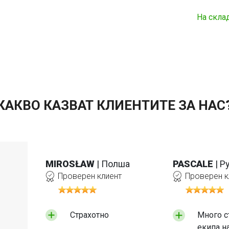
На скла
КАКВО КАЗВАТ КЛИЕНТИТЕ ЗА НАС
MIROSŁAW
| Полша
PASCALE
| 
Проверен клиент
Проверен к
Страхотно
Много с
екипа н