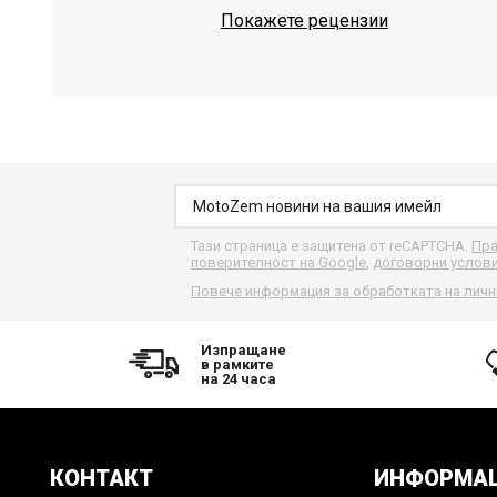
Покажете рецензии
Тази страница е защитена от reCAPTCHA.
Пра
поверителност на Google
,
договорни услов
Повече информация за обработката на личн
Изпращане
в рамките
на 24 часа
КОНТАКТ
ИНФОРМА