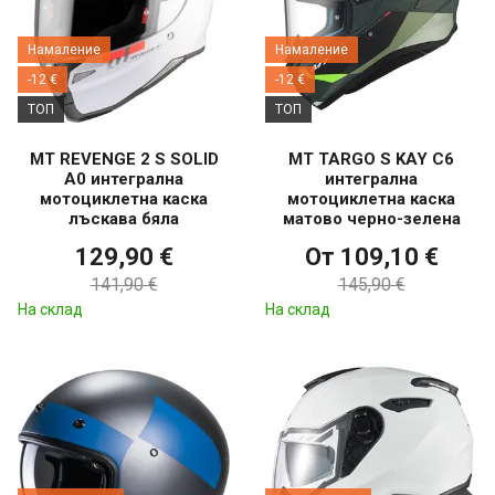
Намаление
Намаление
-12 €
-12 €
ТОП
ТОП
MT REVENGE 2 S SOLID
MT TARGO S KAY C6
A0 интегрална
интегрална
мотоциклетна каска
мотоциклетна каска
лъскава бяла
матово черно-зелена
129,90 €
От 109,10 €
141,90 €
145,90 €
На склад
На склад