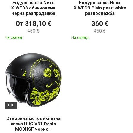
Ендуро каска Nexx
Ендуро каска Nexx
X.WED3 обикновена
X.WED3 Plain pearl white
черна разпродажба
разпродажба
От 318,10 €
360 €
450 €
450 €
На склад
На склад
ТОП
Отворена мотоциклетна
каска HJC V31 Desto
MC3HSF черно -