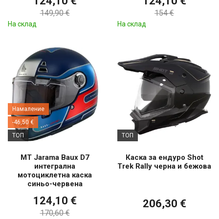
124,10 €
124,10 €
149,90 €
154 €
На склад
На склад
Намаление
-46,50 €
ТОП
ТОП
MT Jarama Baux D7
Каска за ендуро Shot
интегрална
Trek Rally черна и бежова
мотоциклетна каска
синьо-червена
124,10 €
206,30 €
170,60 €