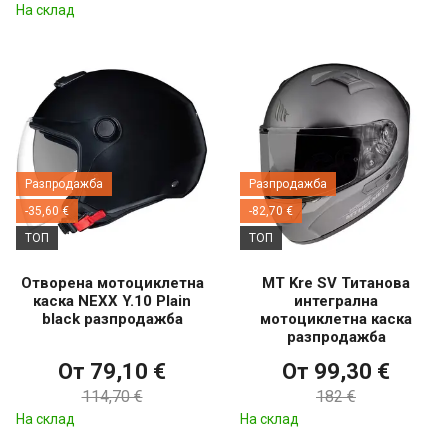
На склад
Разпродажба
Разпродажба
-35,60 €
-82,70 €
ТОП
ТОП
Отворена мотоциклетна
MT Kre SV Титанова
каска NEXX Y.10 Plain
интегрална
black разпродажба
мотоциклетна каска
разпродажба
От 79,10 €
От 99,30 €
114,70 €
182 €
На склад
На склад