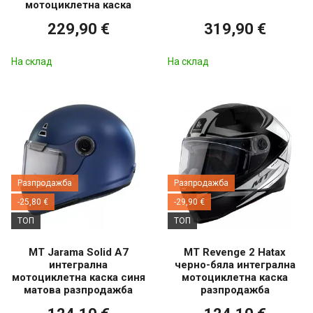
мотоциклетна каска
229,90 €
319,90 €
На склад
На склад
Разпродажба
Разпродажба
-25,80 €
-29,90 €
ТОП
ТОП
MT Jarama Solid A7
MT Revenge 2 Hatax
интегрална
черно-бяла интегрална
мотоциклетна каска синя
мотоциклетна каска
матова разпродажба
разпродажба