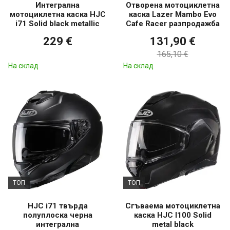
Интегрална
Отворена мотоциклетна
мотоциклетна каска HJC
каска Lazer Mambo Evo
i71 Solid black metallic
Cafe Racer разпродажба
229 €
131,90 €
165,10 €
На склад
На склад
ТОП
ТОП
HJC i71 твърда
Сгъваема мотоциклетна
полуплоска черна
каска HJC I100 Solid
интегрална
metal black