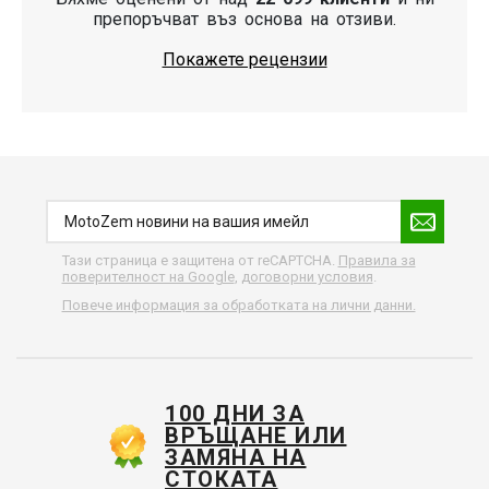
препоръчват въз основа на отзиви.
Покажете рецензии
Тази страница е защитена от reCAPTCHA.
Правила за
поверителност на Google
,
договорни условия
.
Повече информация за обработката на лични данни.
100 ДНИ ЗА
ВРЪЩАНЕ ИЛИ
ЗАМЯНА НА
СТОКАТА