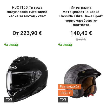
HJC I100 Твърда
Интегрална
полуплоска титаниева
мотоциклетна каска
каска за мотоциклет
Cassida Fibre Jawa Sport
черно-сребристо-
златиста
От 223,90 €
140,40 €
277 €
На склад
На склад
Разпродажба
-33,20 €
ТОП
ТОП