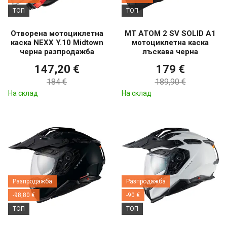
ТОП
ТОП
Отворена мотоциклетна
MT ATOM 2 SV SOLID A1
каска NEXX Y.10 Midtown
мотоциклетна каска
черна разпродажба
лъскава черна
147,20 €
179 €
184 €
189,90 €
На склад
На склад
Разпродажба
Разпродажба
-98,80 €
-90 €
ТОП
ТОП