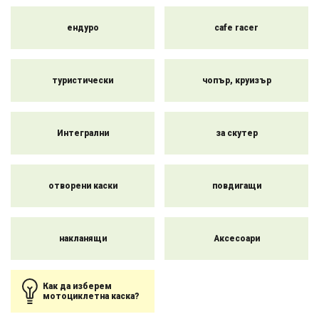
Настоящата гама на пазара напълно задоволява нуждите
ендуро
cafe racer
дори на най-взискателните клиенти. Каската не само
изпълнява функция за безопасност и защита, но и се
превръща в атрактивен моден аксесоар за вашето
мотоциклетно облекло. Тук можете да избирате от широка
туристически
чопър, круизър
гама стилове, видове, марки и дизайни.
Интегрални
за скутер
отворени каски
повдигащи
накланящи
Аксесоари
Как да изберем
мотоциклетна каска?