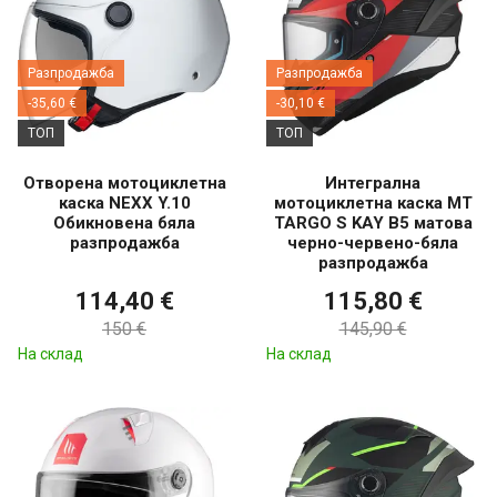
Разпродажба
Разпродажба
-35,60 €
-30,10 €
ТОП
ТОП
Отворена мотоциклетна
Интегрална
каска NEXX Y.10
мотоциклетна каска MT
Обикновена бяла
TARGO S KAY B5 матова
разпродажба
черно-червено-бяла
разпродажба
114,40 €
115,80 €
150 €
145,90 €
На склад
На склад