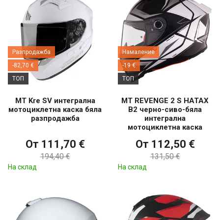
Разпродажба
Намаление
-82,70 €
-19 €
ТОП
ТОП
MT Kre SV интегрална
MT REVENGE 2 S HATAX
мотоциклетна каска бяла
B2 черно-сиво-бяла
разпродажба
интегрална
мотоциклетна каска
От 111,70 €
От 112,50 €
194,40 €
131,50 €
На склад
На склад