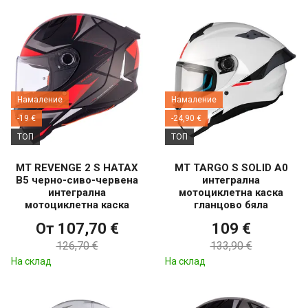
Намаление
Намаление
-19 €
-24,90 €
ТОП
ТОП
MT REVENGE 2 S HATAX
MT TARGO S SOLID A0
B5 черно-сиво-червена
интегрална
интегрална
мотоциклетна каска
мотоциклетна каска
гланцово бяла
От 107,70 €
109 €
126,70 €
133,90 €
На склад
На склад