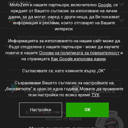
СТАТИИ
MotoZem и нашите партньори, включително
Google
, се
нуждаят от Вашето съгласие за използване на лични
данни, за да могат, наред с други неща, да Ви показват
Motozem.bg
информация и реклами, които отговарят на Вашите
интереси.
MotoZem е специализиран онлайн магазин за всички
Информацията за използването на нашия сайт може да
мотоциклетисти, които търсят висококачествена мотоциклетна
екипировка, части и аксесоари от доказани марки като Alpinestars,
бъде споделена с нашите партньори - може да научите
Revit, SHIMA или NEXX. Предлагаме голям избор от налични
повече в нашите
Основи на политиката за поверителност
и
артикули, бърза доставка, компетентни съвети и индивидуален
на страницата
Как Google използва данни
.
подход за всяко пътуване и всеки стил.
Съгласявате се, като кликнете върху „OK“.
Съхраняваме Вашето съгласие за настройките на
„бисквитките“ в срок от една година. Можете да промените
тези настройки по всяко време
ТУК
.
Настройки
ОК
© 2026
. Всички права запазени.
Изготвил
.