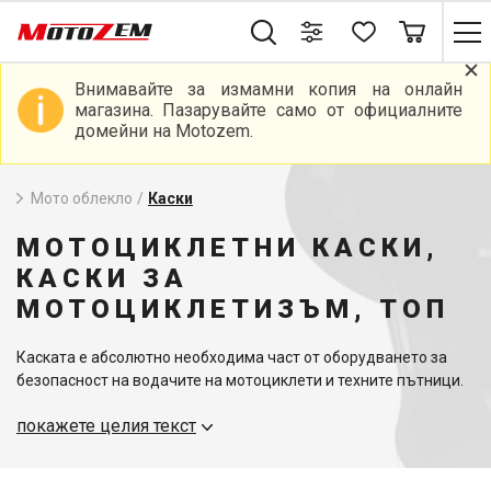
Внимавайте за измамни копия на онлайн
магазина. Пазарувайте само от официалните
домейни на Motozem.
Мото облекло
/
Каски
МОТОЦИКЛЕТНИ КАСКИ,
КАСКИ ЗА
МОТОЦИКЛЕТИЗЪМ, ТОП
Каската е абсолютно необходима част от оборудването за
безопасност на водачите на мотоциклети и техните пътници.
Затова трябва да обърнете особено внимание на избора им.
покажете целия текст
Важно е да вземете предвид вида на мотоциклета, който
управлявате, и да изберете най-подходящата каска, която да
отговаря на вашите нужди.