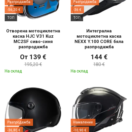
Разпродажба
Разпродажба
-56,20 €
-36 €
ТОП
ТОП
Отворена мотоциклетна
Интегрална
каска HJC V31 Kuz
мотоциклетна каска
MC2SF сиво-синя
NEXX Y.100 CORE бяла
разпродажба
разпродажба
От 139 €
144 €
195,20 €
180 €
На склад
На склад
Разпродажба
Намаление
-36,80 €
-10,90 €