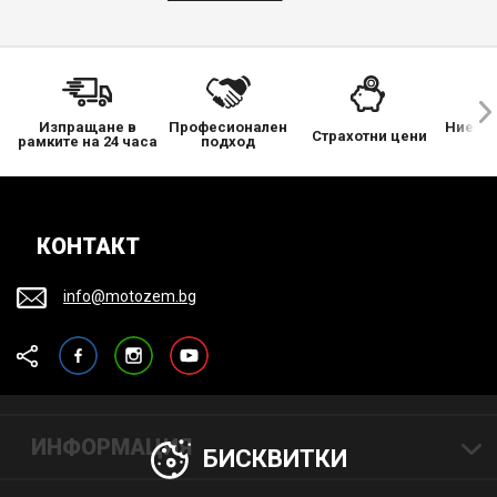
Изпращане в
Професионален
Ние се
Страхотни цени
рамките на 24 часа
подход
КОНТАКТ
info@motozem.bg
Facebook
Instagram
YouTube
ИНФОРМАЦИЯ
БИСКВИТКИ