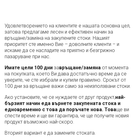
Удовлетворението на клиентите е нашата основна цел,
затова предлагаме лесен и ефективен начин за
връщане/замяна на закупените стоки. Нашият
приоритет сте именно Вие – доволните клиенти – и
искаме да се насладите на приятно и безгрижно
пазаруване при нас.
Имате цели 100 дни
за
връщане/замяна
от момента
на покупката, което Ви дава достатъчно време да се
уверите, че сте избрали и купили правилно. Срокът от
100 дни за връщане важи само за неизползвани стоки.
Ако установите, че се нуждаете от друг продукт,
най-
бързият начин е
да върнете закупената стока и
едновременно с това да поръчате нова. Това
ще ви
спести време и ще ви гарантира, че ще получите новия
продукт възможно най-скоро.
Вторият вариант е да замените стоката.