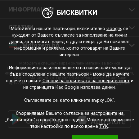
ИНФОРМАЦИЯ
БИСКВИТКИ
СТАТИИ
MotoZem и нашите партньори, включително
Google
, се
нуждаят от Вашето съгласие за използване на лични
данни, за да могат, наред с други неща, да Ви показват
Motozem.bg
информация и реклами, които отговарят на Вашите
интереси.
MotoZem е специализиран онлайн магазин за всички
Информацията за използването на нашия сайт може да
мотоциклетисти, които търсят висококачествена мотоциклетна
екипировка, части и аксесоари от доказани марки като Alpinestars,
бъде споделена с нашите партньори - може да научите
Revit, SHIMA или NEXX. Предлагаме голям избор от налични
повече в нашите
Основи на политиката за поверителност
и
артикули, бърза доставка, компетентни съвети и индивидуален
на страницата
Как Google използва данни
.
подход за всяко пътуване и всеки стил.
Съгласявате се, като кликнете върху „OK“.
Съхраняваме Вашето съгласие за настройките на
„бисквитките“ в срок от една година. Можете да промените
тези настройки по всяко време
ТУК
.