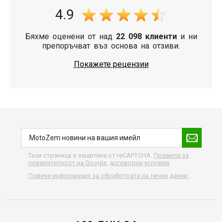
4.9
Бяхме оценени от над
22 098 клиенти
и ни
препоръчват въз основа на отзиви.
Покажете рецензии
Тази страница е защитена от reCAPTCHA.
Правила за
поверителност на Google
,
договорни условия
.
Повече информация за обработката на лични данни.