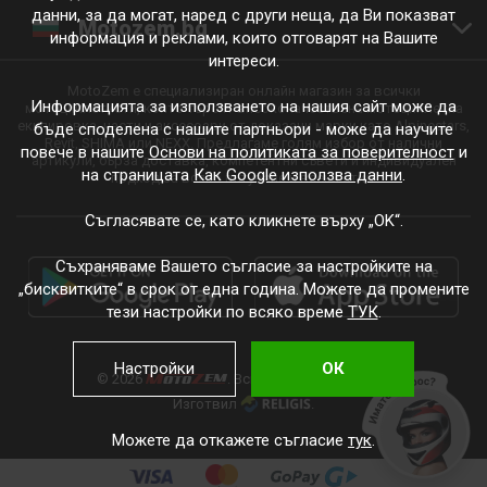
данни, за да могат, наред с други неща, да Ви показват
Motozem.bg
информация и реклами, които отговарят на Вашите
интереси.
MotoZem е специализиран онлайн магазин за всички
Информацията за използването на нашия сайт може да
мотоциклетисти, които търсят висококачествена мотоциклетна
екипировка, части и аксесоари от доказани марки като Alpinestars,
бъде споделена с нашите партньори - може да научите
Revit, SHIMA или NEXX. Предлагаме голям избор от налични
повече в нашите
Основи на политиката за поверителност
и
артикули, бърза доставка, компетентни съвети и индивидуален
на страницата
Как Google използва данни
.
подход за всяко пътуване и всеки стил.
Съгласявате се, като кликнете върху „OK“.
Съхраняваме Вашето съгласие за настройките на
„бисквитките“ в срок от една година. Можете да промените
тези настройки по всяко време
ТУК
.
Настройки
ОК
© 2026
. Всички права запазени.
Изготвил
.
Можете да откажете съгласие
тук
.