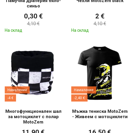
Памучна драперия бяло-
Чехли MotoZem black
синьо
0,30 €
2 €
4,10 €
4,10 €
На склад
На склад
Намаление
Намаление
-4 €
-2,40 €
Многофункционален шал
Мъжка тениска MotoZem
за мотоциклет с полар
- Живеем с мотоциклети
MotoZem
11,90 €
16,50 €