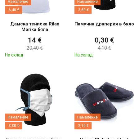
Намаление
Намаление
-6,40 €
-3,80 €
Дамска тениска Rilax
Памучна драперия в бяло
Morika бяла
14 €
0,30 €
20,40 €
4,10 €
На склад
На склад
Намаление
Намаление
-3,80 €
-2,10 €