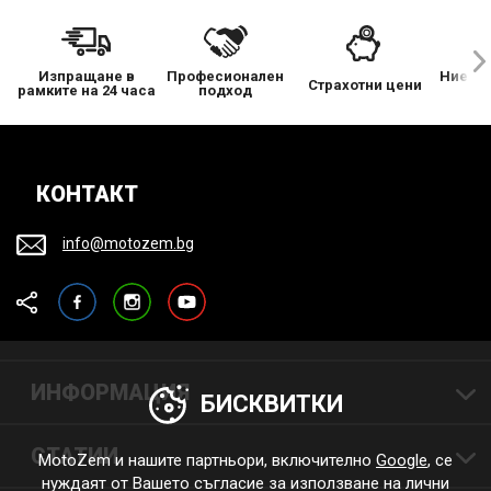
Изпращане в
Професионален
Ние се
Страхотни цени
рамките на 24 часа
подход
КОНТАКТ
info@motozem.bg
Facebook
Instagram
YouTube
ИНФОРМАЦИЯ
БИСКВИТКИ
СТАТИИ
MotoZem и нашите партньори, включително
Google
, се
нуждаят от Вашето съгласие за използване на лични