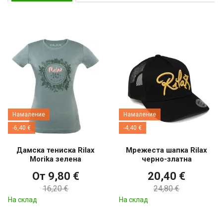
Намаление
Намаление
-6,40 €
-4,40 €
Дамска тениска Rilax
Мрежеста шапка Rilax
Morika зелена
черно-златна
От 9,80 €
20,40 €
16,20 €
24,80 €
На склад
На склад