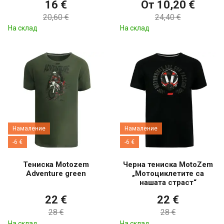
16 €
От 10,20 €
20,60 €
24,40 €
На склад
На склад
Намаление
Намаление
-6 €
-6 €
Тениска Motozem
Черна тениска MotoZem
Adventure green
„Мотоциклетите са
нашата страст“
22 €
22 €
28 €
28 €
На склад
На склад