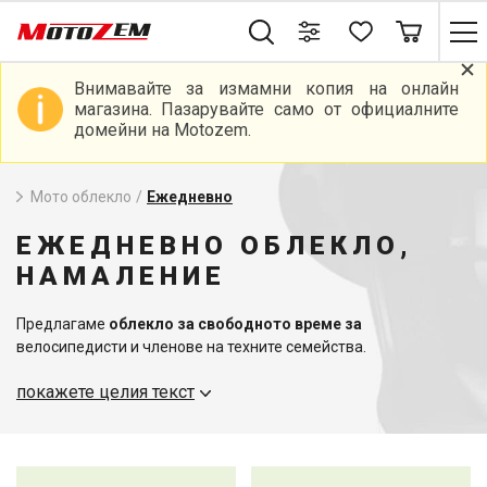
Внимавайте за измамни копия на онлайн
магазина. Пазарувайте само от официалните
домейни на Motozem.
Мото облекло
/
Ежедневно
ЕЖЕДНЕВНО ОБЛЕКЛО,
НАМАЛЕНИЕ
Предлагаме
облекло за свободното време за
велосипедисти и членове на техните семейства.
Мотоциклетното облекло за свободното време
може да се
покажете целия текст
носи от цялото ви семейство. Предлагаме богат избор от
тениски за мотористи, якета, бельо, чорапи,
дрехи от мерино
,
качулки, дънки и шапки. Селекцията включва и чехли или
отопляеми дрехи, които са задължителни за зимата. Можете
също така да използвате
шалове
или облекла за врата за