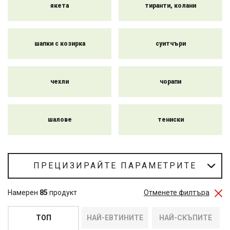
якета
тиранти, колани
вашия мотоциклет в студеното време.
шапки с козирка
суитчъри
чехли
чорапи
шалове
тениски
ПРЕЦИЗИРАЙТЕ ПАРАМЕТРИТЕ
Намерен
85
продукт
Отменете филтъра
ТОП
НАЙ-ЕВТИНИТЕ
НАЙ-СКЪПИТЕ