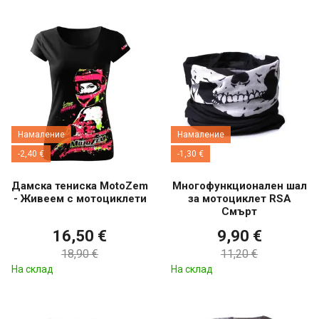
Намаление
Намаление
-2,40 €
-1,30 €
Дамска тениска MotoZem
Многофункционален шал
- Живеем с мотоциклети
за мотоциклет RSA
Смърт
16,50 €
9,90 €
18,90 €
11,20 €
На склад
На склад