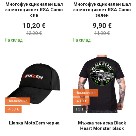
Многофункционален шал
Многофункционален шал
за мотоциклет RSA Camo
за мотоциклет RSA Camo
сив
зелен
10,20 €
9,90 €
12,20 €
11,90 €
На склад
На склад
Намаление
Намаление
-4,10 €
-4,60 €
ТОП
Шапка MotoZem черна
Мъжка тениска Black
Heart Monster black