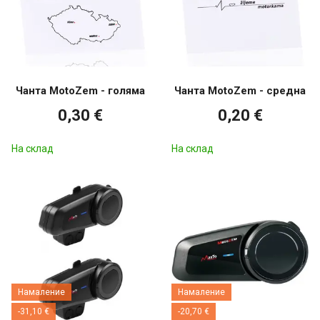
Чанта MotoZem - голяма
Чанта MotoZem - средна
0,30 €
0,20 €
На склад
На склад
Намаление
Намаление
-31,10 €
-20,70 €