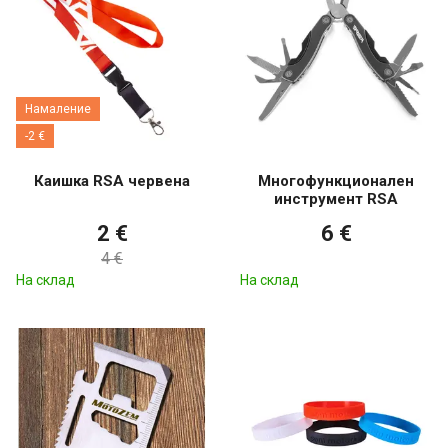
Намаление
-2 €
Каишка RSA червена
Многофункционален
инструмент RSA
2 €
6 €
4 €
На склад
На склад