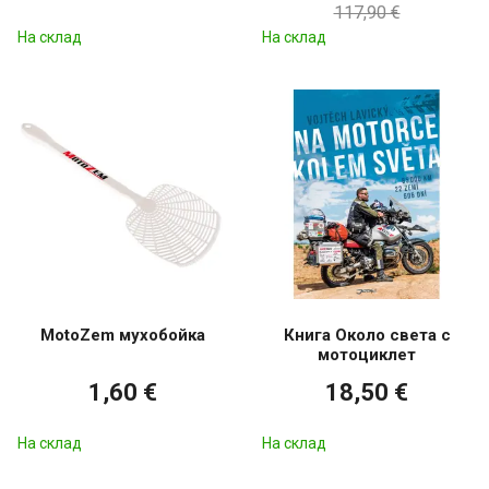
117,90 €
На склад
На склад
MotoZem мухобойка
Книга Около света с
мотоциклет
1,60 €
18,50 €
На склад
На склад