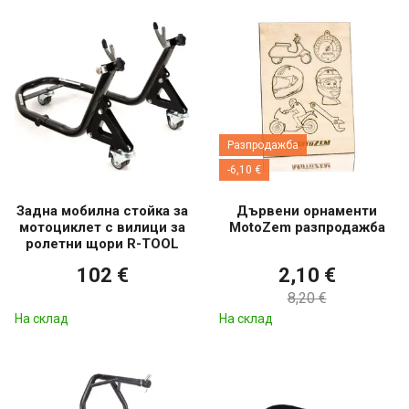
Разпродажба
-6,10 €
Задна мобилна стойка за
Дървени орнаменти
мотоциклет с вилици за
MotoZem разпродажба
ролетни щори R-TOOL
102 €
2,10 €
8,20 €
На склад
На склад