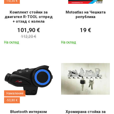
-10,30 €
Комплект стойки за
Motoatlas на Чешката
двигател R-TOOL отпред
република
+ отзад с колела
101,90 €
19 €
112,20 €
На склад
На склад
Намаление
-53,80 €
Bluetooth интерком
Хромирана стойка за