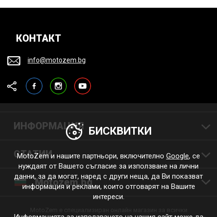
КОНТАКТ
info@motozem.bg
Facebook
Instagram
YouTube
ИНФОРМАЦИЯ
БИСКВИТКИ
СТАТИИ
MotoZem и нашите партньори, включително
Google
, се
нуждаят от Вашето съгласие за използване на лични
данни, за да могат, наред с други неща, да Ви показват
Motozem.bg
информация и реклами, които отговарят на Вашите
интереси.
MotoZem е специализиран онлайн магазин за всички