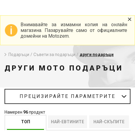
Внимавайте за измамни копия на онлайн
магазина. Пазарувайте само от официалните
домейни на Motozem.
Подаръци
/
Съвети за подаръци
/
други подаръци
ДРУГИ МОТО ПОДАРЪЦИ
ПРЕЦИЗИРАЙТЕ ПАРАМЕТРИТЕ
Намерен
96
продукт
ТОП
НАЙ-ЕВТИНИТЕ
НАЙ-СКЪПИТЕ