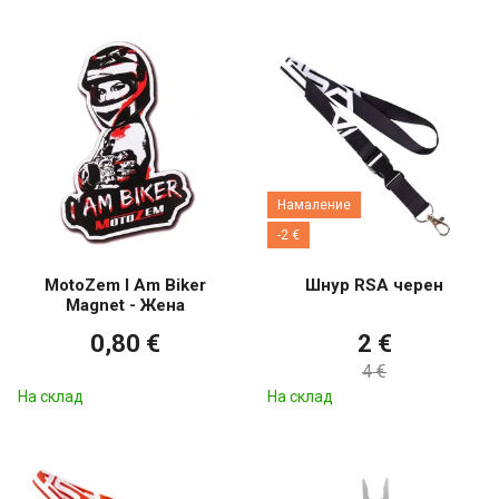
Намаление
-2 €
MotoZem I Am Biker
Шнур RSA черен
Magnet - Жена
0,80 €
2 €
4 €
На склад
На склад