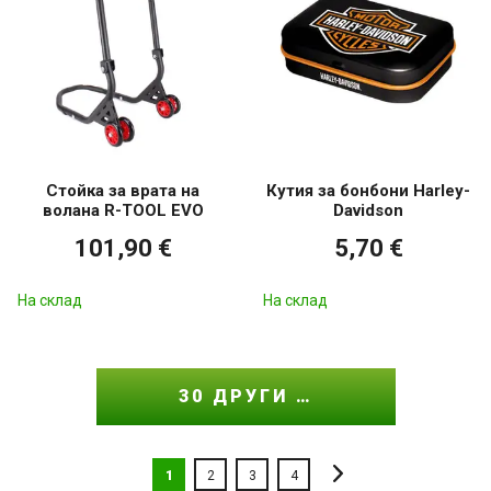
Стойка за врата на
Кутия за бонбони Harley-
волана R-TOOL EVO
Davidson
101,90 €
5,70 €
На склад
На склад
30 ДРУГИ …
1
2
3
4