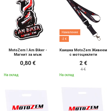
Намаление
-2 €
MotoZem I Am Biker -
Каишка MotoZem Живеем
Магнит за мъж
с мотоциклети
0,80 €
2 €
4 €
На склад
На склад