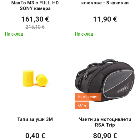
MaxTo M3 с FULL HD
ключове - 8 кукички
SONY камера
161,30 €
11,90 €
215,10 €
На склад
На склад
Намаление
-37 €
Тапи за уши 3M
Чанти за мотоциклети
RSA Trip
0,40 €
80,90 €