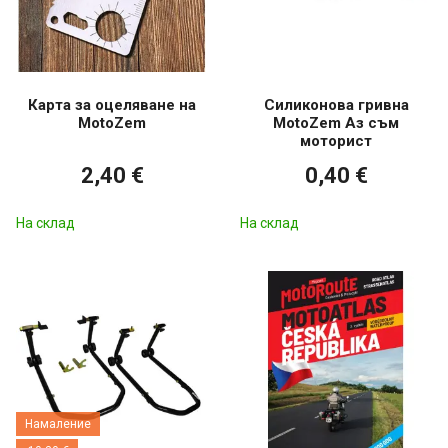
Карта за оцеляване на
Силиконова гривна
MotoZem
MotoZem Аз съм
моторист
2,40 €
0,40 €
На склад
На склад
Намаление