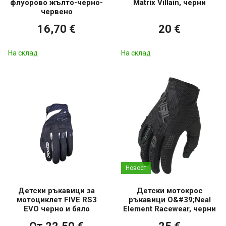
флуорово жълто-черно-
Matrix Villain, черни
червено
16,70 €
20 €
На склад
На склад
Новост
Детски ръкавици за
Детски мотокрос
мотоциклет FIVE RS3
ръкавици O&#39;Neal
EVO черно и бяло
Element Racewear, черни