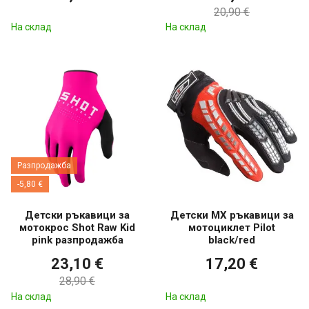
20,90 €
На склад
На склад
Разпродажба
-5,80 €
Детски ръкавици за
Детски МХ ръкавици за
мотокрос Shot Raw Kid
мотоциклет Pilot
pink разпродажба
black/red
23,10 €
17,20 €
28,90 €
На склад
На склад