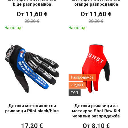
blue разпродажба
orange разпродажба
От 11,60 €
От 11,60 €
28,90 €
28,90 €
На склад
На склад
Разпродажба
-12,80 €
ТОП
Детски мотоциклетни
Детски ръкавици за
ръкавици Pilot black/blue
мотокрос Shot Raw Kid
червени разпродажба
17,20 €
От 8,10 €