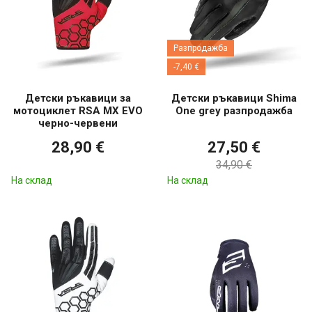
Разпродажба
-7,40 €
Детски ръкавици за
Детски ръкавици Shima
мотоциклет RSA MX EVO
One grey разпродажба
черно-червени
28,90 €
27,50 €
34,90 €
На склад
На склад