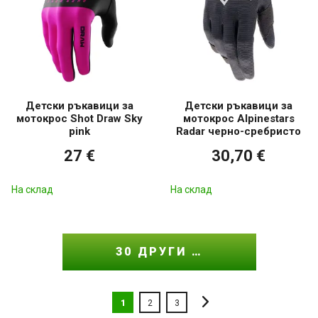
Детски ръкавици за
Детски ръкавици за
мотокрос Shot Draw Sky
мотокрос Alpinestars
pink
Radar черно-сребристо
27 €
30,70 €
На склад
На склад
30 ДРУГИ …
1
2
3