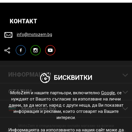
КОНТАКТ
info@motozem.bg
Facebook
Instagram
YouTube
ИНФОРМАЦИЯ
БИСКВИТКИ
СТАТИИ
MotoZem и нашите партньори, включително
Google
, се
нуждаят от Вашето съгласие за използване на лични
данни, за да могат, наред с други неща, да Ви показват
Motozem.bg
информация и реклами, които отговарят на Вашите
интереси.
MotoZem е специализиран онлайн магазин за всички
Информацията за използването на нашия сайт може да
мотоциклетисти, които търсят висококачествена мотоциклетна