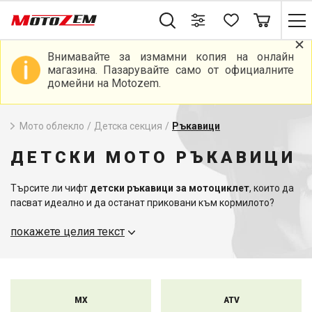
Внимавайте за измамни копия на онлайн
магазина. Пазарувайте само от официалните
домейни на Motozem.
Мото облекло
/
Детска секция
/
Ръкавици
ДЕТСКИ МОТО РЪКАВИЦИ
Търсите ли чифт
детски ръкавици за мотоциклет
, които да
пасват идеално и да останат приковани към кормилото?
Предлагаме богат избор от
детски ръкавици за
покажете целия текст
мотоциклети
, които имат гумирани пръсти и длани за
перфектен захват. Всички ръкавици за мотоциклет са
дишащи, удобни и с добре обмислен дизайн. Вземете и други
мото аксесоари за деца, които
да се съчетаят с ръкавиците
за мотоциклет, за да бъде екипировката им пълна.
MX
ATV