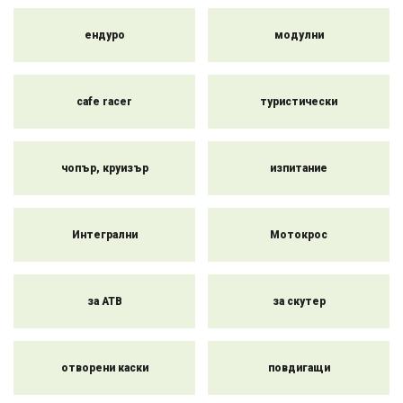
Настоящата гама на пазара напълно задоволява нуждите
ендуро
модулни
дори на най-взискателните клиенти. Каската не само
изпълнява функция за безопасност и защита, но и се
превръща в атрактивен моден аксесоар за вашето
мотоциклетно облекло. Тук можете да избирате от широка
cafe racer
туристически
гама стилове, видове, марки и дизайни.
чопър, круизър
изпитание
Интегрални
Мотокрос
за АТВ
за скутер
отворени каски
повдигащи