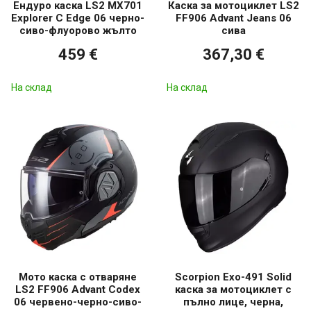
Ендуро каска LS2 MX701
Каска за мотоциклет LS2
Explorer C Edge 06 черно-
FF906 Advant Jeans 06
сиво-флуорово жълто
сива
459 €
367,30 €
На склад
На склад
Мото каска с отваряне
Scorpion Exo-491 Solid
LS2 FF906 Advant Codex
каска за мотоциклет с
06 червено-черно-сиво-
пълно лице, черна,