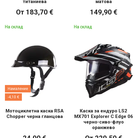
титаниева
матова
От 183,70 €
149,90 €
На склад
На склад
Намаление
-4,10 €
Мотоциклетна каска RSA
Каска за ендуро LS2
Chopper черна гланцова
MX701 Explorer C Edge 06
черно-сиво-флуо
оранжево