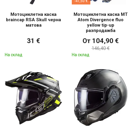
-41,50 €
Мотоциклетна каска
Мотоциклетна каска MT
braincap RSA Skull черна
Atom Divergence fluo
матова
yellow tip-up
разпродажба
31 €
От 104,90 €
146,40 €
На склад
На склад