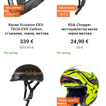
Намаление
Намаление
-120,90 €
-4,10 €
Каска Scorpion EXO-
RSA Chopper
TECH EVO Carbon,
мотоциклетна каска
сгъваема, черна, матова
черна матова
339 €
24,90 €
459,90 €
29 €
На склад
На склад
Разпродажба