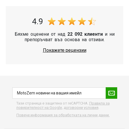
4.9
Бяхме оценени от над
22 092 клиенти
и ни
препоръчват въз основа на отзиви.
Покажете рецензии
Тази страница е защитена от reCAPTCHA.
Правила за
поверителност на Google
,
договорни условия
.
Повече информация за обработката на лични данни.