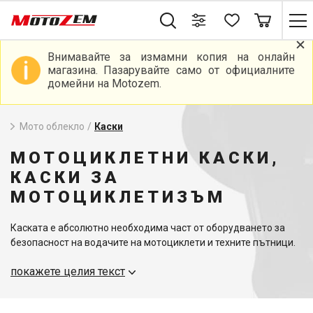
Внимавайте за измамни копия на онлайн
магазина. Пазарувайте само от официалните
домейни на Motozem.
Мото облекло
/
Каски
МОТОЦИКЛЕТНИ КАСКИ,
КАСКИ ЗА
МОТОЦИКЛЕТИЗЪМ
Каската е абсолютно необходима част от оборудването за
безопасност на водачите на мотоциклети и техните пътници.
Затова трябва да обърнете особено внимание на избора им.
покажете целия текст
Важно е да вземете предвид вида на мотоциклета, който
управлявате, и да изберете най-подходящата каска, която да
отговаря на вашите нужди.