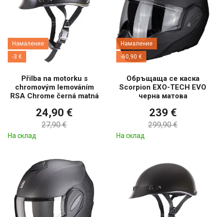
Намаление
Намаление
-3 €
-60,90 €
Přilba na motorku s
Обръщаща се каска
chromovým lemováním
Scorpion EXO-TECH EVO
RSA Chrome černá matná
черна матова
24,90 €
239 €
27,90 €
299,90 €
На склад
На склад