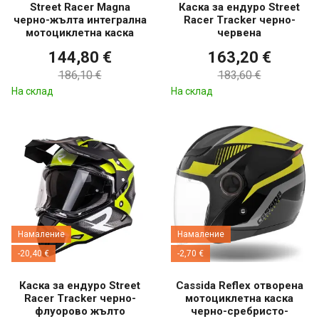
Street Racer Magna
Каска за ендуро Street
черно-жълта интегрална
Racer Tracker черно-
мотоциклетна каска
червена
144,80 €
163,20 €
186,10 €
183,60 €
На склад
На склад
Намаление
Намаление
-20,40 €
-2,70 €
Каска за ендуро Street
Cassida Reflex отворена
Racer Tracker черно-
мотоциклетна каска
флуорово жълто
черно-сребристо-