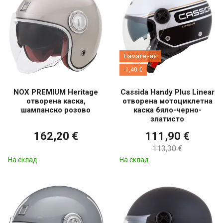
Намаление
-1,40 €
NOX PREMIUM Heritage
Cassida Handy Plus Linear
отворена каска,
отворена мотоциклетна
шампанско розово
каска бяло-черно-
златисто
162,20 €
111,90 €
113,30 €
На склад
На склад