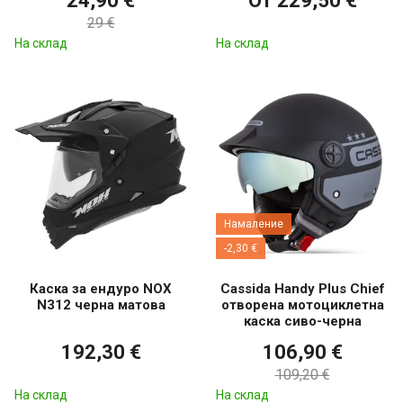
24,90 €
От 229,50 €
29 €
На склад
На склад
Намаление
-2,30 €
Каска за ендуро NOX
Cassida Handy Plus Chief
N312 черна матова
отворена мотоциклетна
каска сиво-черна
192,30 €
106,90 €
109,20 €
На склад
На склад