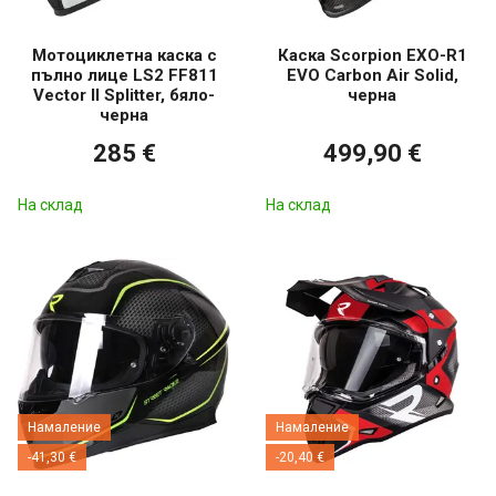
Мотоциклетна каска с
Каска Scorpion EXO-R1
пълно лице LS2 FF811
EVO Carbon Air Solid,
Vector II Splitter, бяло-
черна
черна
285 €
499,90 €
На склад
На склад
Намаление
Намаление
-41,30 €
-20,40 €