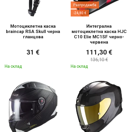
Разпродажба
-24,80 €
Мотоциклетна каска
Интегрална
braincap RSA Skull черна
мотоциклетна каска HJC
гланцова
C10 Elie MC1SF черно-
червена
31 €
111,30 €
136,10 €
На склад
На склад