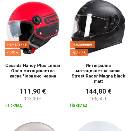
Намаление
Намаление
-1,40 €
-20,70 €
Cassida Handy Plus Linear
Интегрална
Open мотоциклетна
мотоциклетна каска
каска Червено-черна
Street Racer Magna black
matt
111,90 €
144,80 €
113,30 €
165,50 €
На склад
На склад