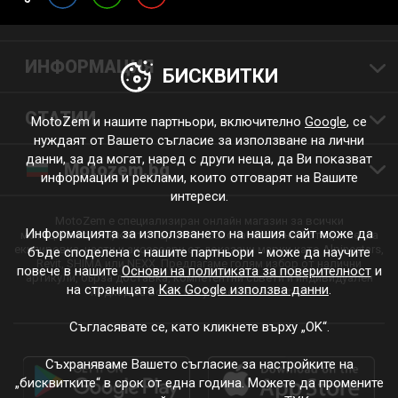
ИНФОРМАЦИЯ
БИСКВИТКИ
СТАТИИ
MotoZem и нашите партньори, включително
Google
, се
нуждаят от Вашето съгласие за използване на лични
данни, за да могат, наред с други неща, да Ви показват
Motozem.bg
информация и реклами, които отговарят на Вашите
интереси.
MotoZem е специализиран онлайн магазин за всички
Информацията за използването на нашия сайт може да
мотоциклетисти, които търсят висококачествена мотоциклетна
екипировка, части и аксесоари от доказани марки като Alpinestars,
бъде споделена с нашите партньори - може да научите
Revit, SHIMA или NEXX. Предлагаме голям избор от налични
повече в нашите
Основи на политиката за поверителност
и
артикули, бърза доставка, компетентни съвети и индивидуален
на страницата
Как Google използва данни
.
подход за всяко пътуване и всеки стил.
Съгласявате се, като кликнете върху „OK“.
Съхраняваме Вашето съгласие за настройките на
„бисквитките“ в срок от една година. Можете да промените