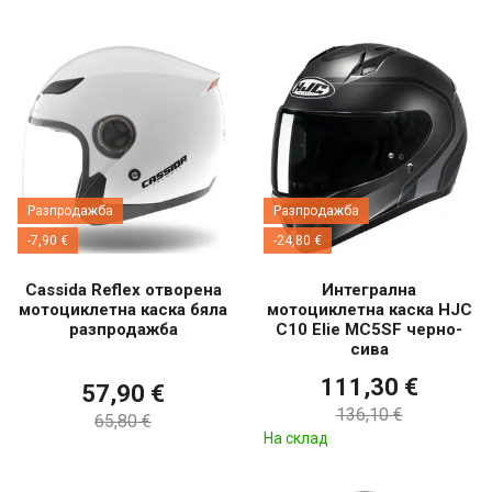
Разпродажба
Разпродажба
-7,90 €
-24,80 €
Cassida Reflex отворена
Интегрална
мотоциклетна каска бяла
мотоциклетна каска HJC
разпродажба
C10 Elie MC5SF черно-
сива
111,30 €
57,90 €
136,10 €
65,80 €
На склад