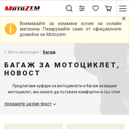
Внимавайте за измамни копия на онлайн
магазина. Пазарувайте само от официалните
домейни на Motozem.
Мото аксесоари
/
Багаж
БАГАЖ ЗА МОТОЦИКЛЕТ,
НОВОСТ
Предлагаме куфари за мотоциклети и багаж за вашия
мотоциклет, ако искате да пътувате комфортно и със стил.
Нашите куфари за мотоциклети са идеални за тези, които се
покажете целия текст
нуждаят от много място за своите вещи, независимо дали
става въпрос за кратки или дълги пътувания. Предлагаме
богат избор от
багаж за мотоциклет
, предназначен да
задоволи различни нужди и стилови предпочитания.