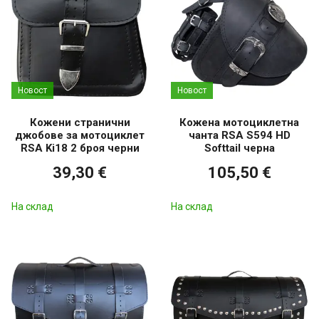
Новост
Новост
Кожени странични
Кожена мотоциклетна
джобове за мотоциклет
чанта RSA S594 HD
RSA Ki18 2 броя черни
Softtail черна
39,30 €
105,50 €
На склад
На склад