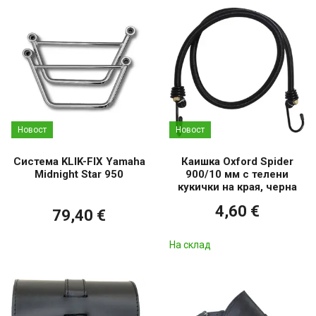
Новост
Новост
Система KLIK-FIX Yamaha
Каишка Oxford Spider
Midnight Star 950
900/10 мм с телени
кукички на края, черна
4,60 €
79,40 €
На склад