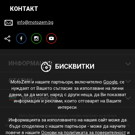
КОНТАКТ
info@motozem.bg
Facebook
Instagram
YouTube
ИНФОРМАЦИЯ
БИСКВИТКИ
СТАТИИ
MotoZem и нашите партньори, включително
Google
, се
нуждаят от Вашето съгласие за използване на лични
данни, за да могат, наред с други неща, да Ви показват
Motozem.bg
информация и реклами, които отговарят на Вашите
интереси.
MotoZem е специализиран онлайн магазин за всички
Информацията за използването на нашия сайт може да
мотоциклетисти, които търсят висококачествена мотоциклетна
екипировка, части и аксесоари от доказани марки като Alpinestars,
бъде споделена с нашите партньори - може да научите
Revit, SHIMA или NEXX. Предлагаме голям избор от налични
повече в нашите
Основи на политиката за поверителност
и
артикули, бърза доставка, компетентни съвети и индивидуален