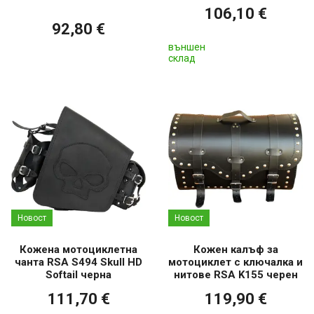
106,10 €
92,80 €
външен
склад
Новост
Новост
Кожена мотоциклетна
Кожен калъф за
чанта RSA S494 Skull HD
мотоциклет с ключалка и
Softail черна
нитове RSA K155 черен
111,70 €
119,90 €