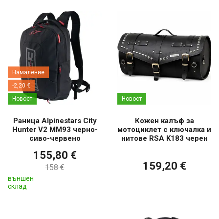
Намаление
-2,20 €
Новост
Новост
Раница Alpinestars City
Кожен калъф за
Hunter V2 MM93 черно-
мотоциклет с ключалка и
сиво-червено
нитове RSA K183 черен
155,80 €
159,20 €
158 €
външен
склад