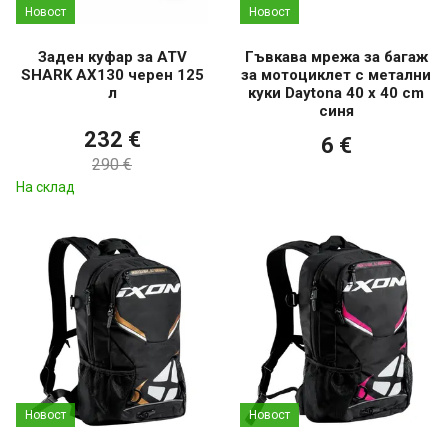
Новост
Новост
Заден куфар за ATV
Гъвкава мрежа за багаж
SHARK AX130 черен 125
за мотоциклет с метални
л
куки Daytona 40 x 40 cm
синя
232 €
6 €
290 €
На склад
Новост
Новост