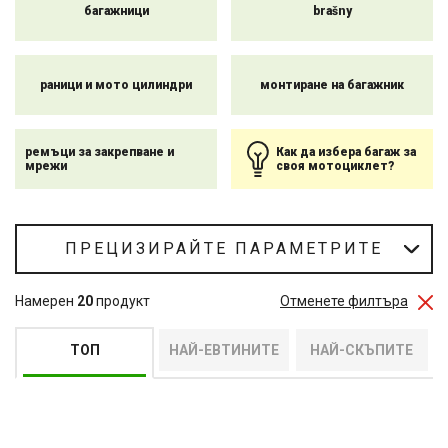
багажници
brašny
Всяка част от нашия багаж за мотоциклет е изработена от
издръжливи материали, които гарантират дълготрайност и
защита на вашите вещи при всякакви условия на каране.
Нашите
куфари
и багаж са проектирани с оглед на лесния
раници и мото цилиндри
монтиране на багажник
монтаж и достъп, което ви позволява да
съхранявате
вещите
си бързо и
безопасно
и да продължите
по
пътя.
ремъци за закрепване и
Как да избера багаж за
мрежи
своя мотоциклет?
ПРЕЦИЗИРАЙТЕ ПАРАМЕТРИТЕ
Намерен
20
продукт
Отменете филтъра
ТОП
НАЙ-ЕВТИНИТЕ
НАЙ-СКЪПИТЕ