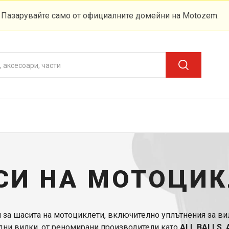
. Пазарувайте само от официалните домейни на Motozem.
СИ НА МОТОЦИК
за шасита на мотоциклети, включително уплътнения за вил
дни вилки, от реномирани производители като
ALL BALLS, A