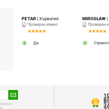
PETAR
| Хърватия
MIROSŁAW
|
Проверен клиент
Проверен к
Да
Страхот
1
В
вила за
З
ия
.