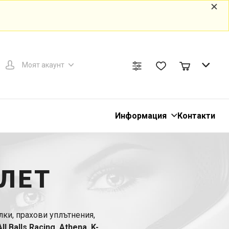
Моят акаунт
Информация
Контакти
ЛЕТ
ки, прахови уплътнения,
ll Balls Racing, Athena, K-