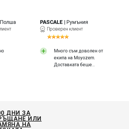
 Полша
PASCALE
| Румъния
лиент
Проверен клиент
но
Много съм доволен от
екипа на Moyozem.
Доставката беше
бърза, а продуктът,
който получих, е с
високо качество. Бих
препоръчал да се
обърне малко повече
внимание на начина,
00 ДНИ ЗА
по който се опаковат
РЪЩАНЕ ИЛИ
продуктите, особено
АМЯНА НА
като се има предвид