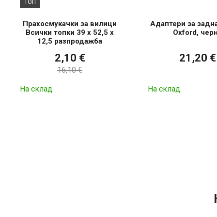
ТОП
Прахосмукачки за вилици
Адаптери за задн
Всички топки 39 x 52,5 x
Oxford, чер
12,5 разпродажба
2,10 €
21,20 €
16,10 €
На склад
На склад