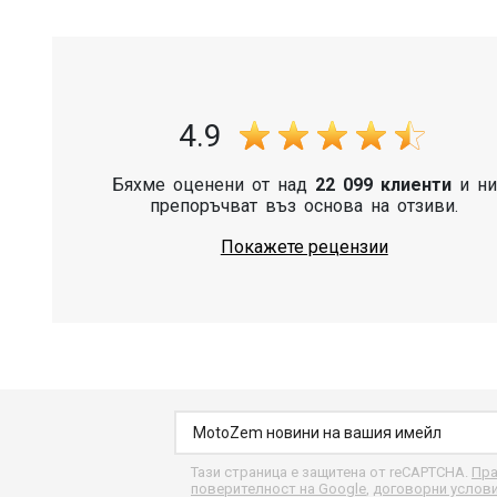
4.9
Бяхме оценени от над
22 099 клиенти
и ни
препоръчват въз основа на отзиви.
Покажете рецензии
Тази страница е защитена от reCAPTCHA.
Пра
поверителност на Google
,
договорни услов