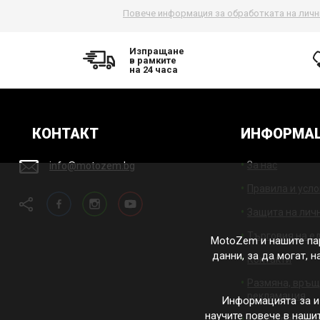
Повече информация за обработката на личн
Изпращане
в рамките
на 24 часа
КОНТАКТ
ИНФОРМА
За нас
info@motozem.bg
Правила и усл
Facebook
Instagram
YouTube
Защита на лич
Търговия на е
MotoZem и нашите па
данни, за да могат, 
Контакти
Размяна, връщ
рекламация
Информацията за и
научите повече в наши
Коригирайте н