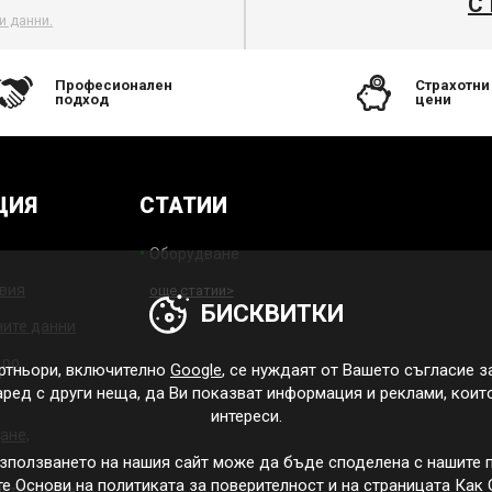
С
и данни.
Професионален
Страхотни
подход
цени
ЦИЯ
СТАТИИ
Оборудване
овия
още статии>
БИСКВИТКИ
ните данни
дро
ртньори, включително
Google
, се нуждаят от Вашето съгласие з
наред с други неща, да Ви показват информация и реклами, коит
интереси.
ане,
зползването на нашия сайт може да бъде споделена с нашите п
те
Основи на политиката за поверителност
и на страницата
Как 
астройките