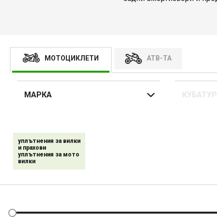
TECH, MOTION STUFF
и
S
стандарти за качество и
МОТОЦИКЛЕТИ
АТВ-ТА
МАРКА
КУБАТУР
уплътнения за вилки
и прахови
уплътнения за мото
вилки