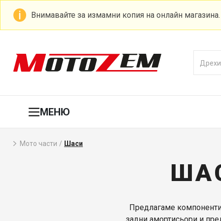
Внимавайте за измамни копия на онлайн магазина
МЕНЮ
Мото части
/
Шаси
ША
Предлагаме компоненти 
задни амортисьори и пре