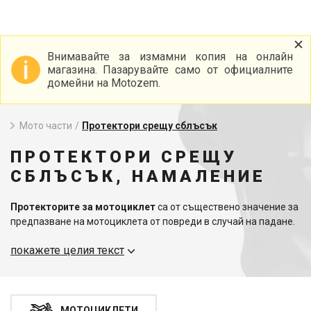
Внимавайте за измамни копия на онлайн
магазина. Пазарувайте само от официалните
домейни на Motozem.
Мото части
/
Протектори срещу сблъсък
ПРОТЕКТОРИ СРЕЩУ
СБЛЪСЪК, НАМАЛЕНИЕ
Протекторите за мотоциклет
са от съществено значение за
предпазване на мотоциклета от повреди в случай на падане.
Предлагаме богат избор от протектори, които отговарят на
покажете целия текст
най-високите стандарти за качество и издръжливост.
Препоръчваме ви да проучите и други важни части, като
например
акумулаторите за мотоциклети
.
МОТОЦИКЛЕТИ