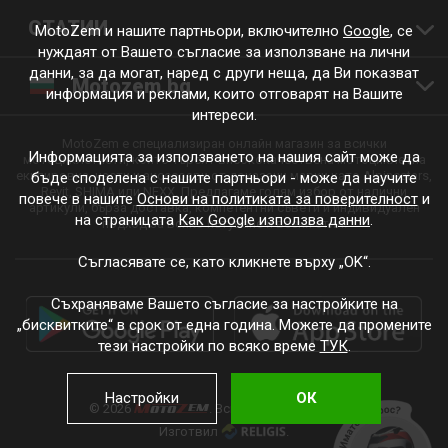
СТАТИИ
MotoZem и нашите партньори, включително
Google
, се
нуждаят от Вашето съгласие за използване на лични
данни, за да могат, наред с други неща, да Ви показват
Motozem.bg
информация и реклами, които отговарят на Вашите
интереси.
MotoZem е специализиран онлайн магазин за всички
Информацията за използването на нашия сайт може да
мотоциклетисти, които търсят висококачествена мотоциклетна
екипировка, части и аксесоари от доказани марки като Alpinestars,
бъде споделена с нашите партньори - може да научите
Revit, SHIMA или NEXX. Предлагаме голям избор от налични
повече в нашите
Основи на политиката за поверителност
и
артикули, бърза доставка, компетентни съвети и индивидуален
на страницата
Как Google използва данни
.
подход за всяко пътуване и всеки стил.
Съгласявате се, като кликнете върху „OK“.
Съхраняваме Вашето съгласие за настройките на
„бисквитките“ в срок от една година. Можете да промените
тези настройки по всяко време
ТУК
.
Настройки
ОК
© 2026
. Всички права запазени.
Изготвил
.