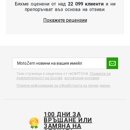
Бяхме оценени от над
22 099 клиенти
и ни
препоръчват въз основа на отзиви.
Покажете рецензии
Тази страница е защитена от reCAPTCHA.
Правила за
поверителност на Google
,
договорни условия
.
Повече информация за обработката на лични данни.
100 ДНИ ЗА
ВРЪЩАНЕ ИЛИ
ЗАМЯНА НА