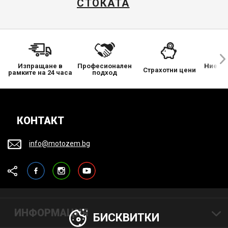
СТОКАТА
Изпращане в
Професионален
Ние се
Страхотни цени
рамките на 24 часа
подход
КОНТАКТ
info@motozem.bg
Facebook
Instagram
YouTube
ИНФОРМАЦИЯ
БИСКВИТКИ