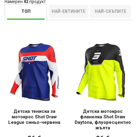
Намерен
42
продукт
мотоциклетизъм за цялото семейство.
ТОП
НАЙ-ЕВТИНИТЕ
НАЙ-СКЪПИТЕ
Детска тениска за
Детска мотокрос
мотокрос Shot Draw
фланелка Shot Draw
League синьо-червена
Daytona, флуоресцентно
жълта