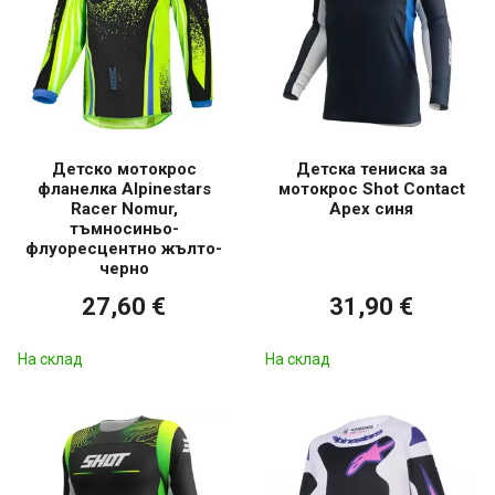
Детско мотокрос
Детска тениска за
фланелка Alpinestars
мотокрос Shot Contact
Racer Nomur,
Apex синя
тъмносиньо-
флуоресцентно жълто-
черно
27,60 €
31,90 €
На склад
На склад