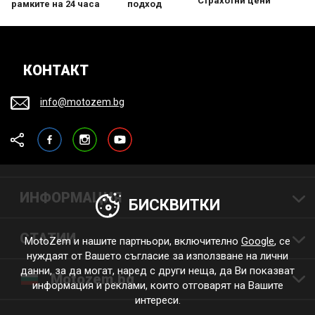
Страхотни цени
рамките на 24 часа
подход
КОНТАКТ
info@motozem.bg
Facebook
Instagram
YouTube
ИНФОРМАЦИЯ
БИСКВИТКИ
СТАТИИ
MotoZem и нашите партньори, включително
Google
, се
нуждаят от Вашето съгласие за използване на лични
данни, за да могат, наред с други неща, да Ви показват
Motozem.bg
информация и реклами, които отговарят на Вашите
интереси.