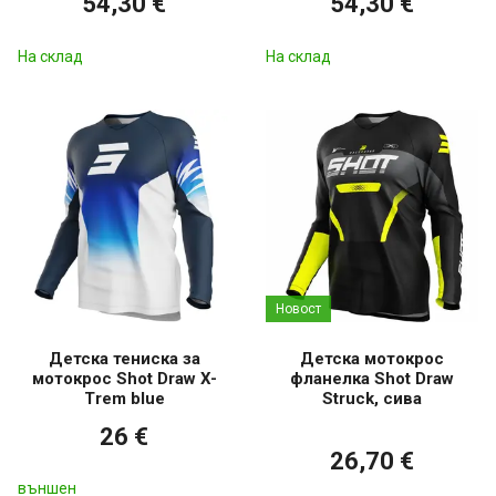
54,30 €
54,30 €
На склад
На склад
Новост
Детска тениска за
Детска мотокрос
мотокрос Shot Draw X-
фланелка Shot Draw
Trem blue
Struck, сива
26 €
26,70 €
външен