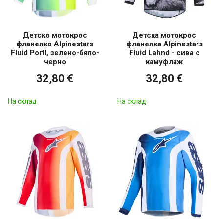
Детско мотокрос
Детска мотокрос
фланелко Alpinestars
фланелка Alpinestars
Fluid Portl, зелено-бяло-
Fluid Lahnd - сива с
черно
камуфлаж
32,80 €
32,80 €
На склад
На склад