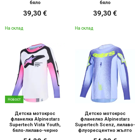
бяло
бяло
39,30 €
39,30 €
На склад
На склад
Новост
Детска мотокрос
Детско мотокрос
фланелка Alpinestars
фланелко Alpinestars
Supertech Vista Youth,
Supertech Scenz, лилаво-
бяло-лилаво-черно
флуоресцентно жълто