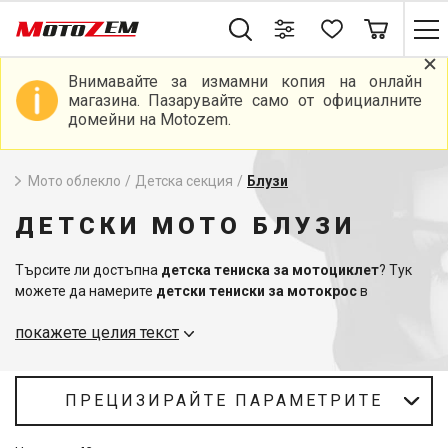
Внимавайте за измамни копия на онлайн
магазина. Пазарувайте само от официалните
домейни на Motozem.
Мото облекло
/
Детска секция
/
Блузи
ДЕТСКИ МОТО БЛУЗИ
Търсите ли достъпна
детска тениска за мотоциклет
? Тук
можете да намерите
детски тениски за мотокрос
в
различни цветови варианти, така че детето ви да може да
покажете целия текст
съчетае цялото си облекло с мотоциклета си за състезания.
Не забравяйте да вземете всички видове
детски протектори
под състезателното мото трико, за да не пострада детето ви
при катастрофа. В края на краищата безопасността и
ПРЕЦИЗИРАЙТЕ ПАРАМЕТРИТЕ
превенцията винаги са на първо място за мотоциклетистите.
Тук ще намерите на едно място всички необходими неща за